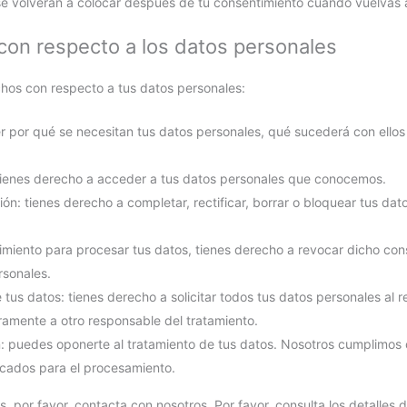
e volverán a colocar después de tu consentimiento cuando vuelvas a
con respecto a los datos personales
chos con respecto a tus datos personales:
r por qué se necesitan tus datos personales, qué sucederá con ello
ienes derecho a acceder a tus datos personales que conocemos.
ión: tienes derecho a completar, rectificar, borrar o bloquear tus da
imiento para procesar tus datos, tienes derecho a revocar dicho con
rsonales.
tus datos: tienes derecho a solicitar todos tus datos personales al 
egramente a otro responsable del tratamiento.
: puedes oponerte al tratamiento de tus datos. Nosotros cumplimos
ficados para el procesamiento.
, por favor, contacta con nosotros. Por favor, consulta los detalles 