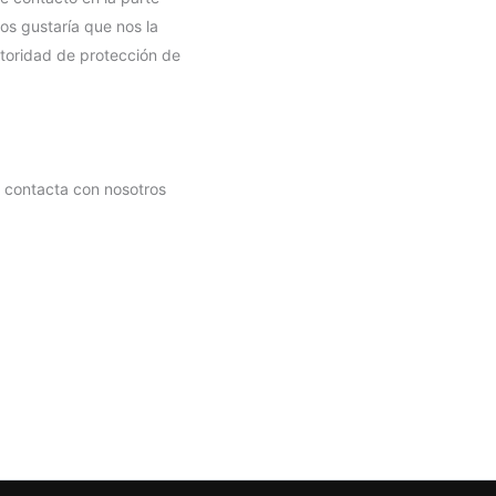
os gustaría que nos la
utoridad de protección de
, contacta con nosotros