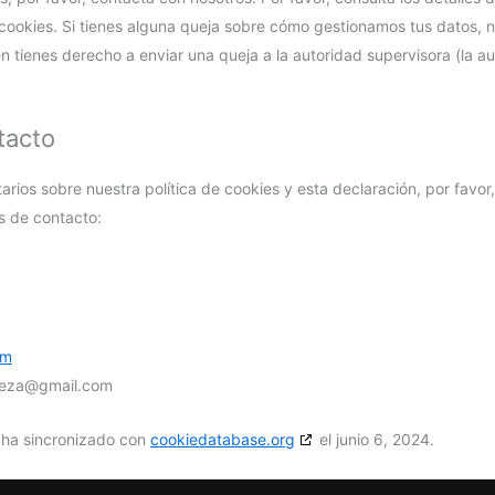
e cookies. Si tienes alguna queja sobre cómo gestionamos tus datos, n
én tienes derecho a enviar una queja a la autoridad supervisora (la a
tacto
rios sobre nuestra política de cookies y esta declaración, por favor
s de contacto:
om
steza@
gmail.com
e ha sincronizado con
cookiedatabase.org
el junio 6, 2024.