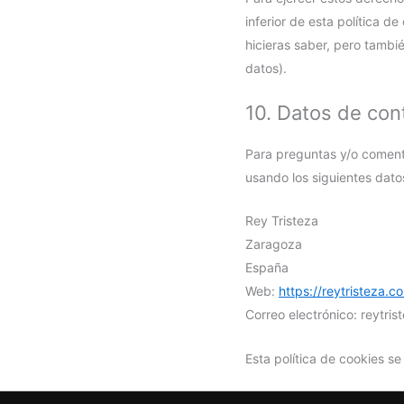
inferior de esta política d
hicieras saber, pero tambi
datos).
10. Datos de con
Para preguntas y/o comenta
usando los siguientes dato
Rey Tristeza
Zaragoza
España
Web:
https://reytristeza.c
Correo electrónico:
reytri
Esta política de cookies s