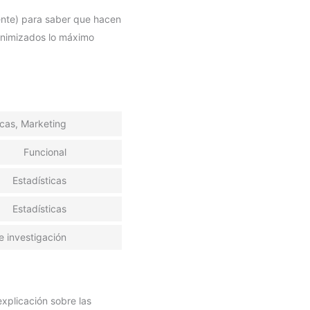
mente) para saber que hacen
onimizados lo máximo
icas, Marketing
Consent
to
Funcional
service
Consent
wistia
to
Estadísticas
service
Consent
wordpress
to
Estadísticas
service
Consent
woocommerce
to
e investigación
service
Consent
google-
to
analytics
service
varios
xplicación sobre las